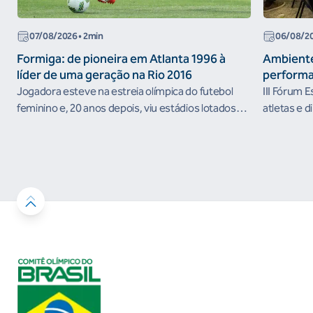
07/08/2026
• 2min
06/08/2
Formiga: de pioneira em Atlanta 1996 à
Ambiente
líder de uma geração na Rio 2016
performa
Jogadora esteve na estreia olímpica do futebol
III Fórum 
feminino e, 20 anos depois, viu estádios lotados
atletas e d
nos Jogos Olímpicos no Brasil
ambientes 
desenvolvi
resultados