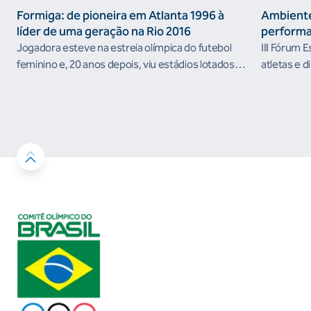
Formiga: de pioneira em Atlanta 1996 à
Ambiente
líder de uma geração na Rio 2016
performa
Jogadora esteve na estreia olímpica do futebol
III Fórum 
feminino e, 20 anos depois, viu estádios lotados
atletas e d
nos Jogos Olímpicos no Brasil
ambientes 
desenvolvi
resultados