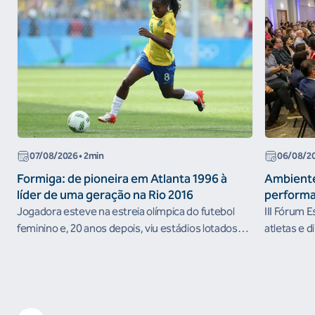
07/08/2026
• 2min
06/08/2
Formiga: de pioneira em Atlanta 1996 à
Ambiente
líder de uma geração na Rio 2016
performa
Jogadora esteve na estreia olímpica do futebol
III Fórum 
feminino e, 20 anos depois, viu estádios lotados
atletas e d
nos Jogos Olímpicos no Brasil
ambientes 
desenvolvi
resultados