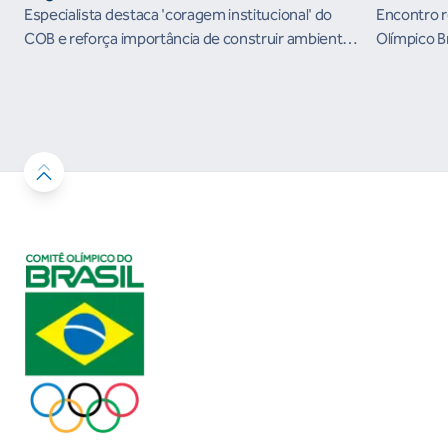
the Futur
Especialista destaca 'coragem institucional' do
Encontro r
organism
COB e reforça importância de construir ambientes
Olímpico B
esportivos mais seguros
próximos c