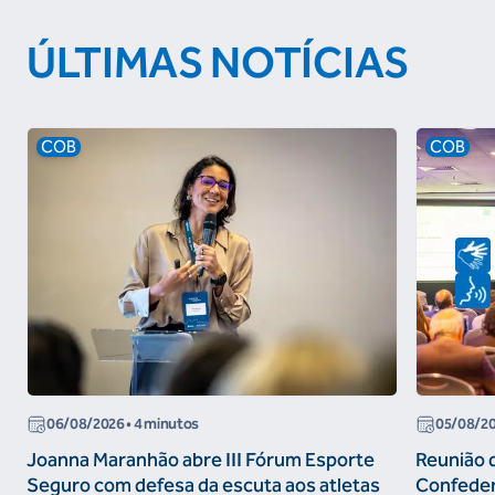
ÚLTIMAS NOTÍCIAS
COB
COB
06/08/2026
• 4 minutos
05/08/2
Joanna Maranhão abre III Fórum Esporte
Reunião 
Seguro com defesa da escuta aos atletas
Confeder