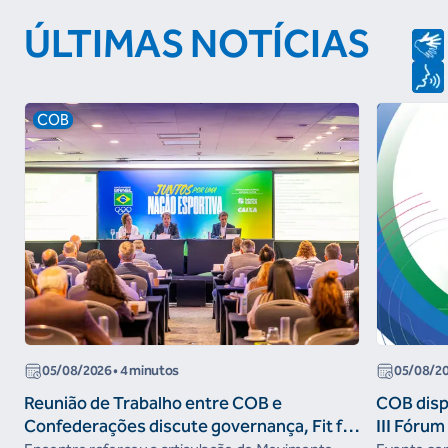
ÚLTIMAS NOTÍCIAS
COB
05/08/2026
• 4 minutos
05/08/2
Reunião de Trabalho entre COB e
COB dispo
Confederações discute governança, Fit for
III Fóru