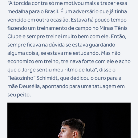
"A torcida contra só me motivou mais a trazer essa
medalha para o Brasil. É um adversário que já tinha
vencido em outra ocasião. Estava há pouco tempo
fazendo um treinamento de campo no Minas Tênis
Clube e sempre treinei muito bem com ele. Então,
sempre ficava na dúvida se estava guardando
alguma coisa, se estava me estudando. Mas não
economizo em treino, treinava forte com ele e acho
que o Jorge sentiu meu ritmo de luta”, disse o
“leãozinho" Schimidt, que dedicou o ouro para a
mãe Deusélia, apontando para uma tatuagem em
seu peito.