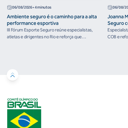
06/08/2026
• 4 minutos
06/08/2
Ambiente seguro é o caminho para a alta
Joanna M
performance esportiva
Seguro c
III Fórum Esporte Seguro reúne especialistas,
Especialis
atletas e dirigentes no Rio e reforça que
COB e refo
ambientes protegidos são condição para o
esportivos
desenvolvimento esportivo e a conquista de
resultados