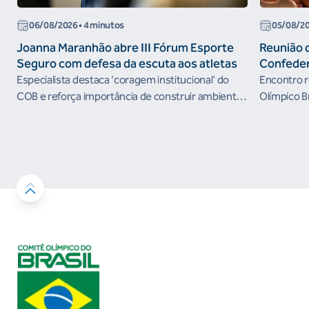
06/08/2026
• 4 minutos
05/08/2
Joanna Maranhão abre III Fórum Esporte
Reunião 
Seguro com defesa da escuta aos atletas
Confeder
the Futur
Especialista destaca 'coragem institucional' do
Encontro r
organism
COB e reforça importância de construir ambientes
Olímpico B
esportivos mais seguros
próximos c