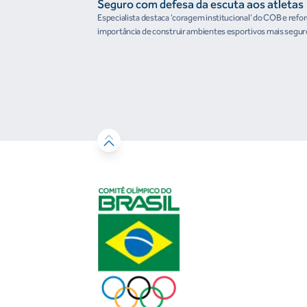
Seguro com defesa da escuta aos atletas
Especialista destaca 'coragem institucional' do COB e refo
importância de construir ambientes esportivos mais segur