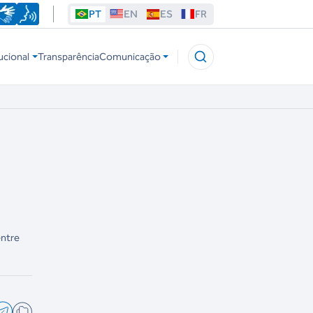
PT
EN
ES
FR
ucional
Transparência
Comunicação
entre