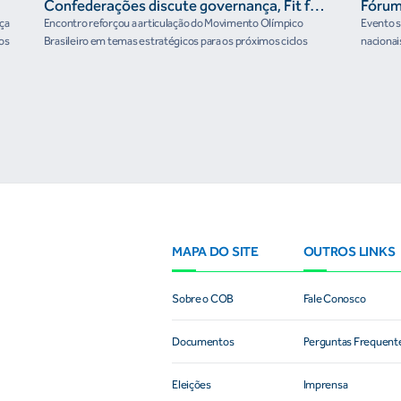
Confederações discute governança, Fit for
Fórum
the Future e presença do Brasil em
rça
Encontro reforçou a articulação do Movimento Olímpico
Evento se
organismos internacionais
os
Brasileiro em temas estratégicos para os próximos ciclos
nacionai
MAPA DO SITE
OUTROS LINKS
Sobre o COB
Fale Conosco
Documentos
Perguntas Frequent
Eleições
Imprensa