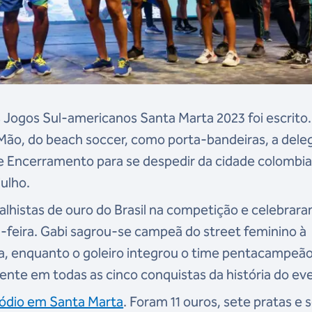
os Jogos Sul-americanos Santa Marta 2023 foi escrit
Mão, do beach soccer, como porta-bandeiras, a del
 de Encerramento para se despedir da cidade colombia
julho.
lhistas de ouro do Brasil na competição e celebrar
a-feira. Gabi sagrou-se campeã do street feminino à
na, enquanto o goleiro integrou o time pentacampeã
esente em todas as cinco conquistas da história do ev
 pódio em Santa Marta
. Foram 11 ouros, sete pratas e 