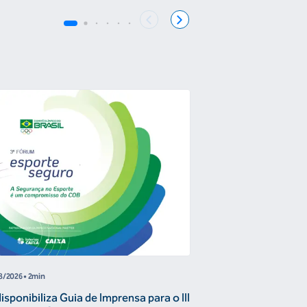
COB
8/2026
• 2min
04/08/2026
• 4 min
sponibiliza Guia de Imprensa para o III
Joanna Maranhão 