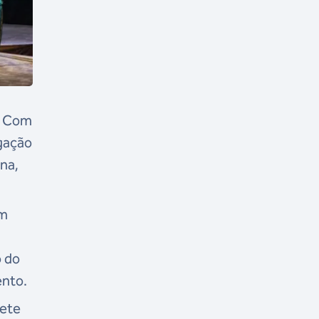
o. Com
egação
na,
am
o do
ento.
sete