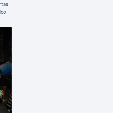
rtas
ico