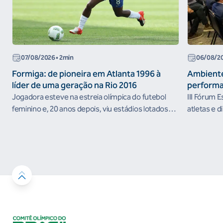
07/08/2026
• 2min
06/08/2
Formiga: de pioneira em Atlanta 1996 à
Ambiente
líder de uma geração na Rio 2016
performa
Jogadora esteve na estreia olímpica do futebol
III Fórum 
feminino e, 20 anos depois, viu estádios lotados
atletas e d
nos Jogos Olímpicos no Brasil
ambientes 
desenvolvi
resultados