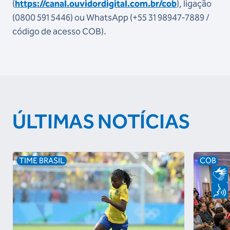
(
https://canal.ouvidordigital.com.br/cob
), ligação
(0800 591 5446) ou WhatsApp (+55 31 98947-7889 /
código de acesso COB).
ÚLTIMAS NOTÍCIAS
TIME BRASIL
COB