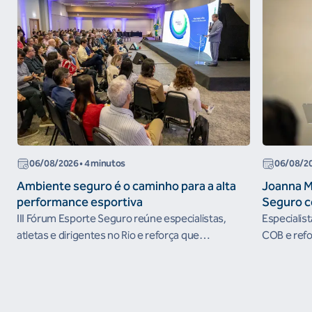
06/08/2026
• 4 minutos
06/08/2
Ambiente seguro é o caminho para a alta
Joanna M
performance esportiva
Seguro c
III Fórum Esporte Seguro reúne especialistas,
Especialis
atletas e dirigentes no Rio e reforça que
COB e refo
ambientes protegidos são condição para o
esportivos
desenvolvimento esportivo e a conquista de
resultados