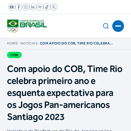
HOME
NOTÍCIAS
COM APOIO DO COB, TIME RIO CELEBRA
PRIMEIRO ANO E ESQUENTA EXPECTATIVA PARA
OS JOGOS PAN-AMERICANOS SANTIAGO 2023
COB
Com apoio do COB, Time Rio
celebra primeiro ano e
esquenta expectativa para
os Jogos Pan-americanos
Santiago 2023