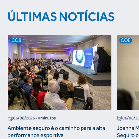
ÚLTIMAS NOTÍCIAS
COB
COB
06/08/2026
• 4 minutos
06/08/2
Ambiente seguro é o caminho para a alta
Joanna M
performance esportiva
Seguro c