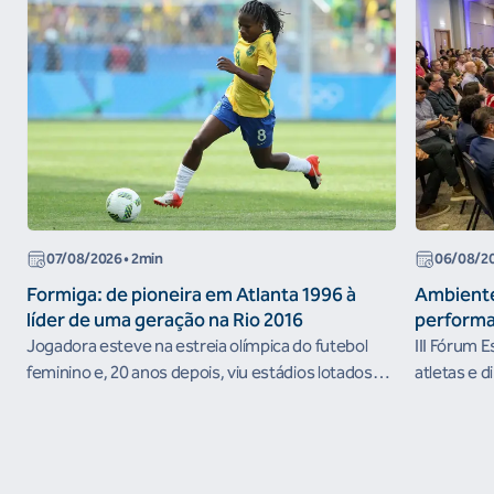
07/08/2026
• 2min
06/08/2
Formiga: de pioneira em Atlanta 1996 à
Ambiente
líder de uma geração na Rio 2016
performa
Jogadora esteve na estreia olímpica do futebol
III Fórum 
feminino e, 20 anos depois, viu estádios lotados
atletas e d
nos Jogos Olímpicos no Brasil
ambientes 
desenvolvi
resultados