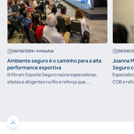
06/08/2026
• 4 minutos
06/08/2
Ambiente seguro é o caminho para a alta
Joanna M
performance esportiva
Seguro c
III Fórum Esporte Seguro reúne especialistas,
Especialis
atletas e dirigentes no Rio e reforça que
COB e refo
ambientes protegidos são condição para o
esportivos
desenvolvimento esportivo e a conquista de
resultados