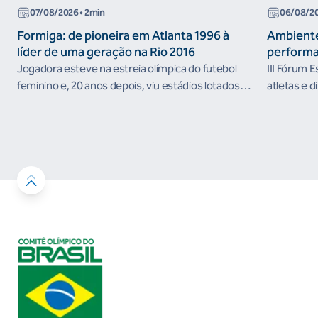
07/08/2026
• 2min
06/08/2
Formiga: de pioneira em Atlanta 1996 à
Ambiente
líder de uma geração na Rio 2016
performa
Jogadora esteve na estreia olímpica do futebol
III Fórum 
feminino e, 20 anos depois, viu estádios lotados
atletas e d
nos Jogos Olímpicos no Brasil
ambientes 
desenvolvi
resultados