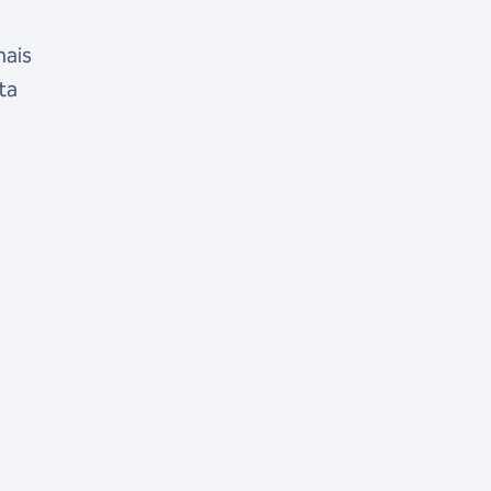
nais
ta