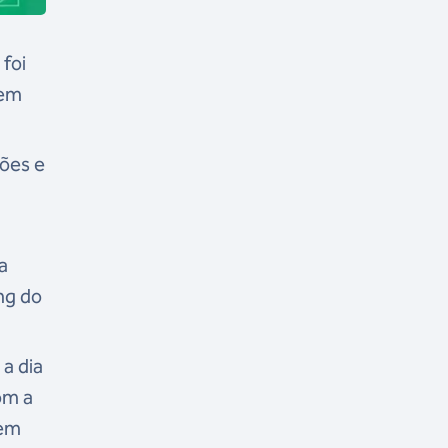
foi
uem
ões e
a
ng do
a dia
om a
 em