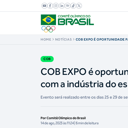
HOME
NOTÍCIAS
COB EXPO É OPORTUNIDADE 
TEREM CONTATO COM A INDÚS
COB
COB EXPO é oportuni
com a indústria do e
Evento será realizado entre os dias 25 e 29 de 
Por Comitê Olímpico do Brasil
14 de ago, 2023 às 11:24 | 6 min de leitura