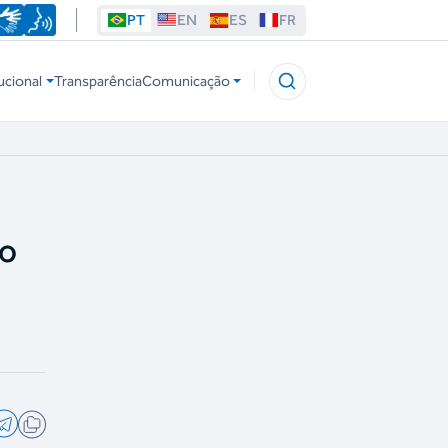
PT
EN
ES
FR
ucional
Transparência
Comunicação
to