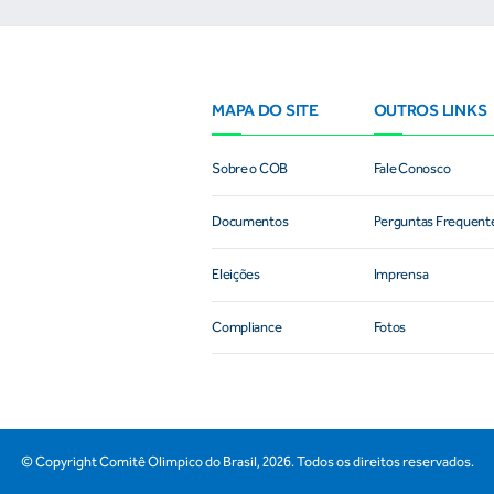
MAPA DO SITE
OUTROS LINKS
Sobre o COB
Fale Conosco
Documentos
Perguntas Frequent
Eleições
Imprensa
Compliance
Fotos
© Copyright Comitê Olimpico do Brasil,
2026
. Todos os direitos reservados.