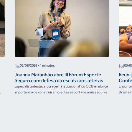
06/08/2026
• 4 minutos
05/0
Joanna Maranhão abre III Fórum Esporte
Reuni
Seguro com defesa da escuta aos atletas
Confe
the Fu
Especialista destaca 'coragem institucional' do COB e reforça
Encontro
organ
importância de construir ambientes esportivos mais seguros
Brasilei
e