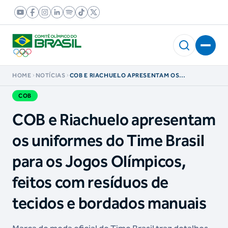
HOME
NOTÍCIAS
COB E RIACHUELO APRESENTAM OS
UNIFORMES DO TIME BRASIL PARA OS JOGOS
OLÍMPICOS, FEITOS COM RESÍDUOS DE
COB
TECIDOS E BORDADOS MANUAIS
COB e Riachuelo apresentam
os uniformes do Time Brasil
para os Jogos Olímpicos,
feitos com resíduos de
tecidos e bordados manuais