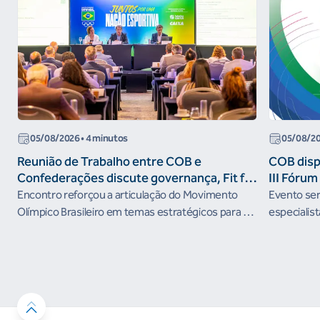
05/08/2026
• 4 minutos
05/08/2
Reunião de Trabalho entre COB e
COB dispo
Confederações discute governança, Fit for
III Fóru
the Future e presença do Brasil em
Encontro reforçou a articulação do Movimento
Evento será
organismos internacionais
Olímpico Brasileiro em temas estratégicos para os
especialist
próximos ciclos
Janeiro