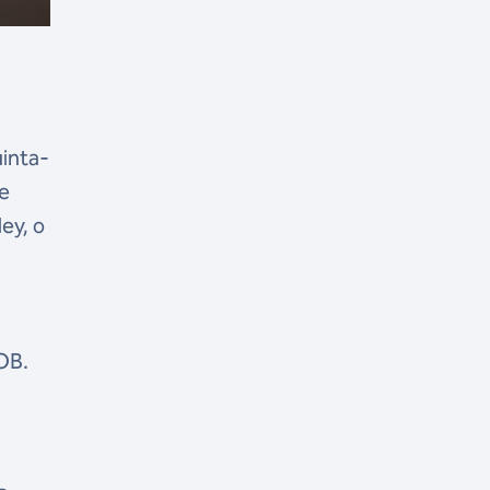
uinta-
de
ey, o
OB.