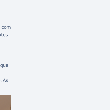
s
, com
ntes
s que
. As