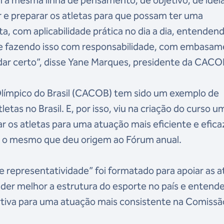
m a mesma linha de pensamento, de objetivo, de idei
 e preparar os atletas para que possam ter uma
a, com aplicabilidade prática no dia a dia, entenden
 e fazendo isso com responsabilidade, com embasa
dar certo”, disse Yane Marques, presidente da CACO
límpico do Brasil (CACOB) tem sido um exemplo de
letas no Brasil. E, por isso, viu na criação do curso u
r os atletas para uma atuação mais eficiente e efica
é o mesmo que deu origem ao Fórum anual.
 representatividade” foi formatado para apoiar as a
der melhor a estrutura do esporte no país e entend
rtiva para uma atuação mais consistente na Comissã