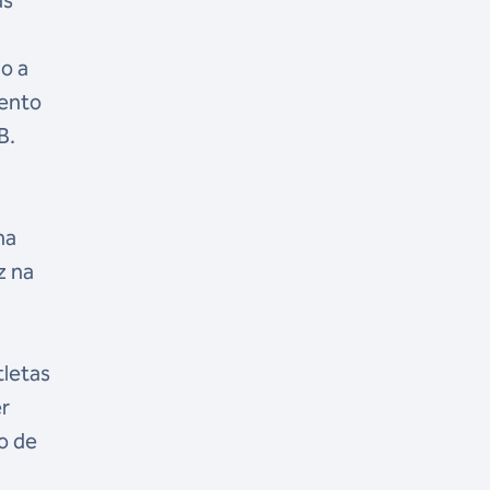
as
do a
mento
B.
ma
z na
tletas
er
o de