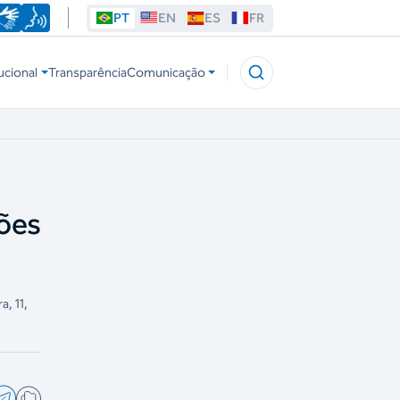
PT
EN
ES
FR
ucional
Transparência
Comunicação
ões
, 11,