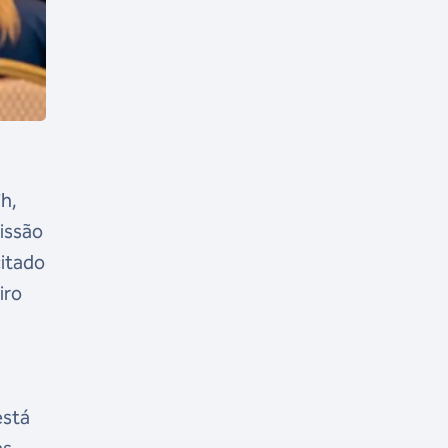
h,
issão
citado
iro
está