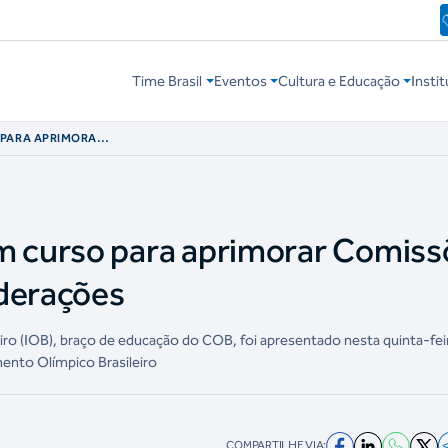
Time Brasil
Eventos
Cultura e Educação
Instit
 PARA APRIMORAR
 CONFEDERAÇÕES
 curso para aprimorar Comiss
ederações
eiro (IOB), braço de educação do COB, foi apresentado nesta quinta-feira
ento Olímpico Brasileiro
COMPARTILHE VIA: