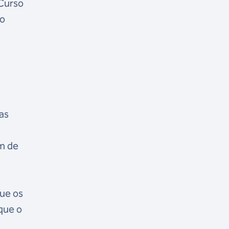
 Curso
do
as
ém de
ue os
que o