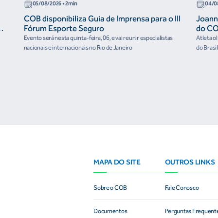
05/08/2026
• 2min
04/0
COB disponibiliza Guia de Imprensa para o III
Joann
r
Fórum Esporte Seguro
do CO
“cora
Evento será nesta quinta-feira, 06, e vai reunir especialistas
Atleta o
nacionais e internacionais no Rio de Janeiro
do Brasi
culturai
MAPA DO SITE
OUTROS LINKS
Sobre o COB
Fale Conosco
Documentos
Perguntas Frequent