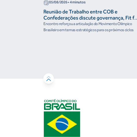
05/08/2026
• 4 minutos
Reunião de Trabalho entre COB e
Confederações discute governança, Fit fo
the Future e presença do Brasil em
Encontro reforçou a articulação do Movimento Olímpico
organismos internacionais
Brasileiro em temas estratégicos para os próximos ciclos