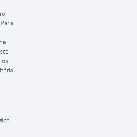
ro.
 Paris
rna
este
: os
tória
sico