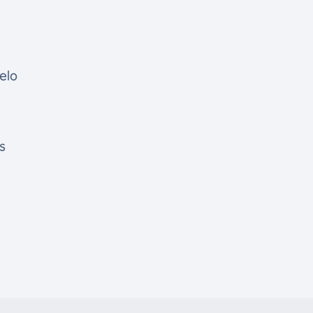
elo
s