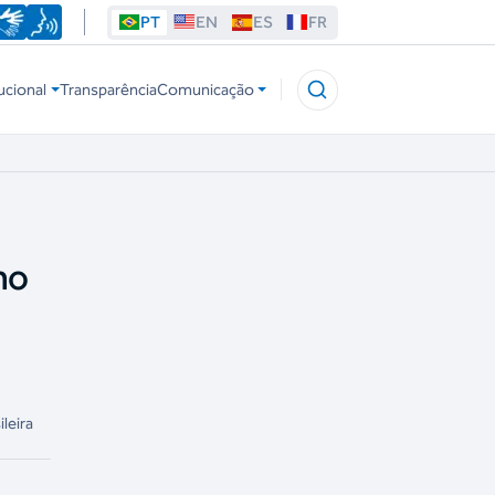
PT
EN
ES
FR
ucional
Transparência
Comunicação
no
ileira