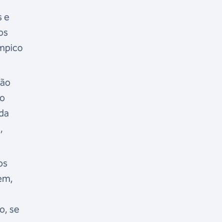
s e
os
ímpico
ção
ão
 da
,
os
em,
o, se