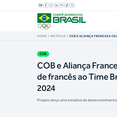
HOME
NOTÍCIAS
COB E ALIANÇA FRANCESA CE
PARA ENSINO DE FRANCÊS AO 
PREPARAÇÃO PARA PARIS 2024
COB
COB e Aliança France
de francês ao Time B
2024
Projeto lança uma iniciativa de desenvolvimento li