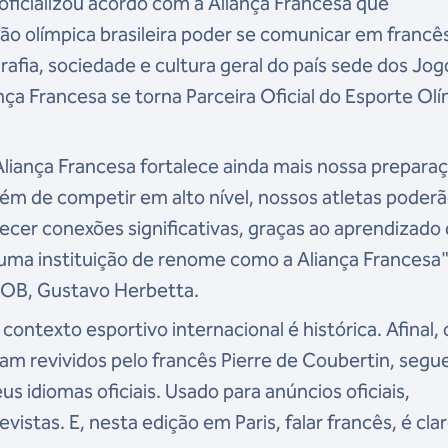
oficializou acordo com a Aliança Francesa que
ão olímpica brasileira poder se comunicar em francê
afia, sociedade e cultura geral do país sede dos Jog
nça Francesa se torna Parceira Oficial do Esporte Ol
Aliança Francesa fortalece ainda mais nossa prepara
lém de competir em alto nível, nossos atletas poder
lecer conexões significativas, graças ao aprendizado
 uma instituição de renome como a Aliança Francesa"
 COB, Gustavo Herbetta.
contexto esportivo internacional é histórica. Afinal, 
m revividos pelo francês Pierre de Coubertin, segu
s idiomas oficiais. Usado para anúncios oficiais,
istas. E, nesta edição em Paris, falar francês, é clar