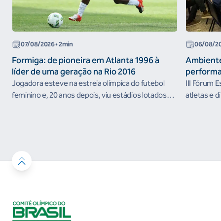
07/08/2026
• 2min
06/08/2
Formiga: de pioneira em Atlanta 1996 à
Ambiente
líder de uma geração na Rio 2016
performa
Jogadora esteve na estreia olímpica do futebol
III Fórum 
feminino e, 20 anos depois, viu estádios lotados
atletas e d
nos Jogos Olímpicos no Brasil
ambientes 
desenvolvi
resultados