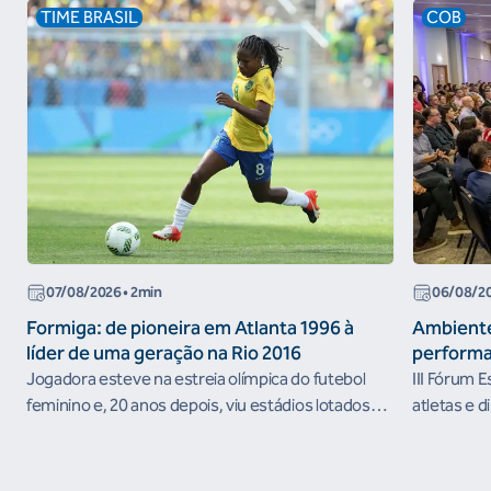
TIME BRASIL
COB
07/08/2026
• 2min
06/08/2
Formiga: de pioneira em Atlanta 1996 à
Ambiente
líder de uma geração na Rio 2016
performa
Jogadora esteve na estreia olímpica do futebol
III Fórum 
feminino e, 20 anos depois, viu estádios lotados
atletas e d
nos Jogos Olímpicos no Brasil
ambientes 
desenvolvi
resultados