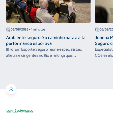
06/08/2026
• 4 minutos
06/08/2
Ambiente seguro é o caminho para a alta
Joanna M
performance esportiva
Seguro c
III Fórum Esporte Seguro reúne especialistas,
Especialis
atletas e dirigentes no Rio e reforça que
COB e refo
ambientes protegidos são condição para o
esportivos
desenvolvimento esportivo e a conquista de
resultados