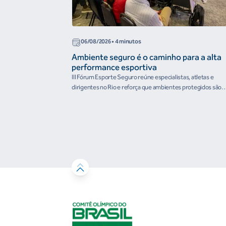
06/08/2026
• 4 minutos
Ambiente seguro é o caminho para a alta
performance esportiva
III Fórum Esporte Seguro reúne especialistas, atletas e
dirigentes no Rio e reforça que ambientes protegidos são
condição para o desenvolvimento esportivo e a conquista d
resultados