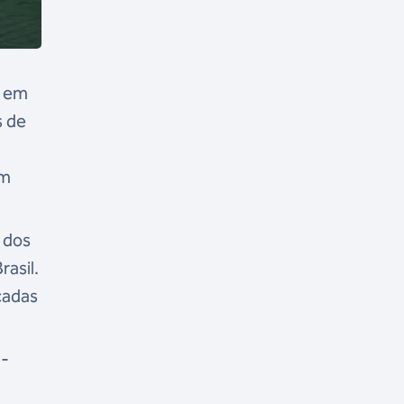
s em
s de
em
 dos
rasil.
cadas
n-