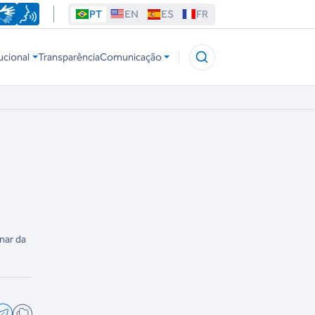
PT
EN
ES
FR
ucional
Transparência
Comunicação
nar da