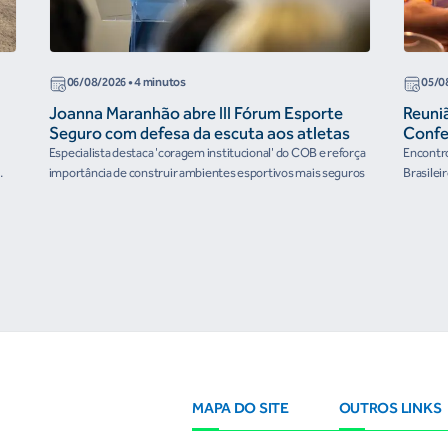
06/08/2026
• 4 minutos
05/0
Joanna Maranhão abre III Fórum Esporte
Reuni
Seguro com defesa da escuta aos atletas
Confe
the Fu
Especialista destaca 'coragem institucional' do COB e reforça
Encontro
organ
importância de construir ambientes esportivos mais seguros
Brasilei
e
MAPA DO SITE
OUTROS LINKS