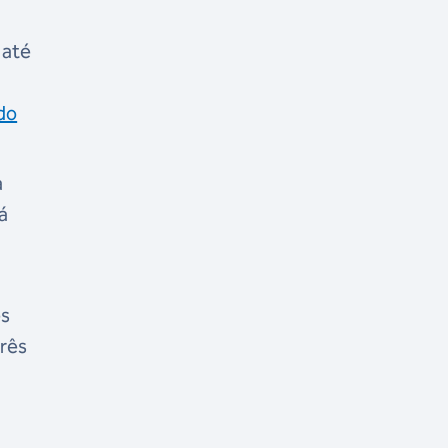
 até
ado
a
á
es
três