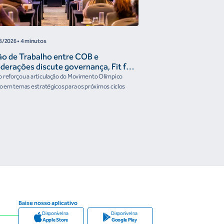
8/2026
• 4 minutos
05/08/2026
• 2min
ão de Trabalho entre COB e
COB disponibiliza G
derações discute governança, Fit for
Fórum Esporte Se
ture e presença do Brasil em
 reforçou a articulação do Movimento Olímpico
Evento será nesta quinta-fe
ismos internacionais
ro em temas estratégicos para os próximos ciclos
nacionais e internacionais 
Baixe nosso aplicativo
Disponível na
Disponível na
Apple Store
Google Play