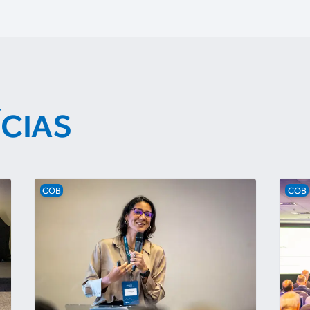
ÍCIAS
COB
COB