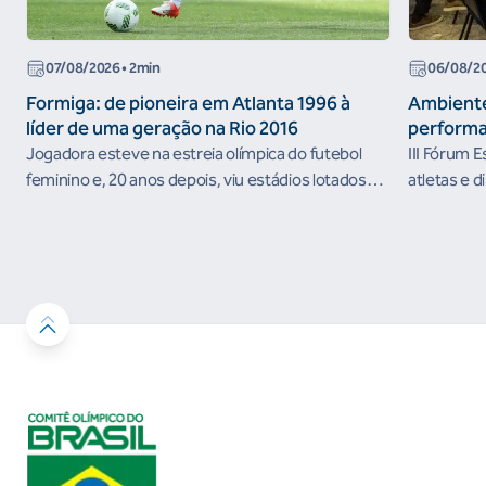
07/08/2026
• 2min
06/08/2
Formiga: de pioneira em Atlanta 1996 à
Ambiente
líder de uma geração na Rio 2016
performa
Jogadora esteve na estreia olímpica do futebol
III Fórum 
feminino e, 20 anos depois, viu estádios lotados
atletas e d
nos Jogos Olímpicos no Brasil
ambientes 
desenvolvi
resultados