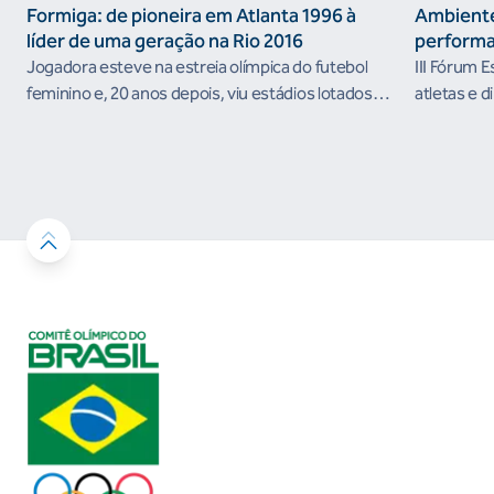
Formiga: de pioneira em Atlanta 1996 à
Ambiente
líder de uma geração na Rio 2016
performa
Jogadora esteve na estreia olímpica do futebol
III Fórum 
feminino e, 20 anos depois, viu estádios lotados
atletas e d
nos Jogos Olímpicos no Brasil
ambientes 
desenvolvi
resultados