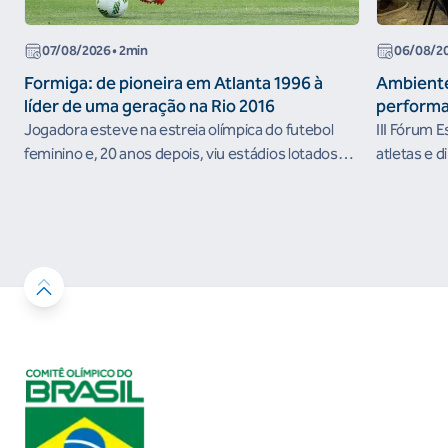
07/08/2026
• 2min
06/08/2
Formiga: de pioneira em Atlanta 1996 à
Ambiente
líder de uma geração na Rio 2016
performa
Jogadora esteve na estreia olímpica do futebol
III Fórum 
feminino e, 20 anos depois, viu estádios lotados
atletas e d
nos Jogos Olímpicos no Brasil
ambientes 
desenvolvi
resultados