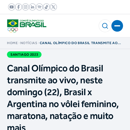
HOME
NOTÍCIAS
CANAL OLÍMPICO DO BRASIL TRANSMITE AO
VIVO, NESTE DOMINGO (22), BRASIL X
ARGENTINA NO VÔLEI FEMININO, MARATONA,
SANTIAGO 2023
NATAÇÃO E MUITO MAIS
Canal Olímpico do Brasil
transmite ao vivo, neste
domingo (22), Brasil x
Argentina no vôlei feminino,
maratona, natação e muito
mais