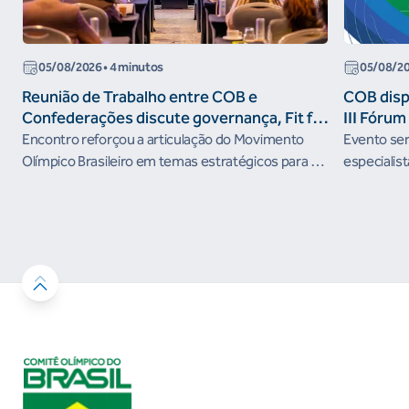
05/08/2026
• 4 minutos
05/08/2
Reunião de Trabalho entre COB e
COB dispo
Confederações discute governança, Fit for
III Fóru
the Future e presença do Brasil em
Encontro reforçou a articulação do Movimento
Evento será
organismos internacionais
Olímpico Brasileiro em temas estratégicos para os
especialist
próximos ciclos
Janeiro