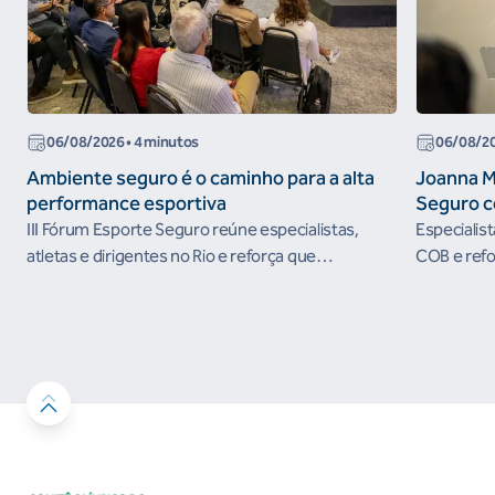
06/08/2026
• 4 minutos
06/08/2
Ambiente seguro é o caminho para a alta
Joanna M
performance esportiva
Seguro c
III Fórum Esporte Seguro reúne especialistas,
Especialis
atletas e dirigentes no Rio e reforça que
COB e refo
ambientes protegidos são condição para o
esportivos
desenvolvimento esportivo e a conquista de
resultados