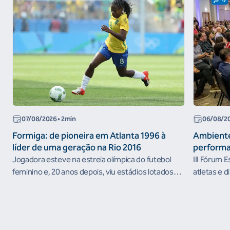
07/08/2026
• 2min
06/08/2
Formiga: de pioneira em Atlanta 1996 à
Ambiente
líder de uma geração na Rio 2016
performa
Jogadora esteve na estreia olímpica do futebol
III Fórum 
feminino e, 20 anos depois, viu estádios lotados
atletas e d
nos Jogos Olímpicos no Brasil
ambientes 
desenvolvi
resultados