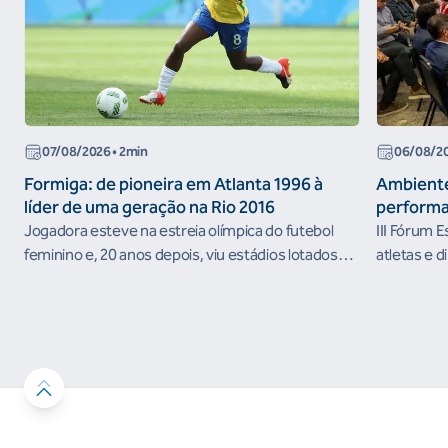
07/08/2026
• 2min
06/08/2
Formiga: de pioneira em Atlanta 1996 à
Ambiente
líder de uma geração na Rio 2016
performa
Jogadora esteve na estreia olímpica do futebol
III Fórum 
feminino e, 20 anos depois, viu estádios lotados
atletas e d
nos Jogos Olímpicos no Brasil
ambientes 
desenvolvi
resultados