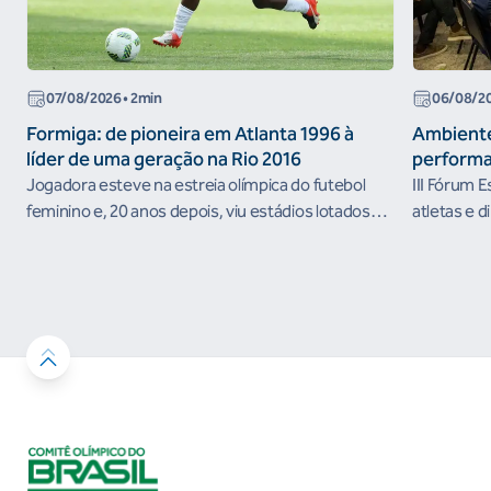
07/08/2026
• 2min
06/08/2
Formiga: de pioneira em Atlanta 1996 à
Ambiente
líder de uma geração na Rio 2016
performa
Jogadora esteve na estreia olímpica do futebol
III Fórum 
feminino e, 20 anos depois, viu estádios lotados
atletas e d
nos Jogos Olímpicos no Brasil
ambientes 
desenvolvi
resultados