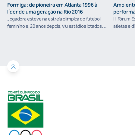
Formiga: de pioneira em Atlanta 1996 à
Ambiente
líder de uma geração na Rio 2016
performa
Jogadora esteve na estreia olímpica do futebol
III Fórum 
feminino e, 20 anos depois, viu estádios lotados
atletas e d
nos Jogos Olímpicos no Brasil
ambientes 
desenvolvi
resultados