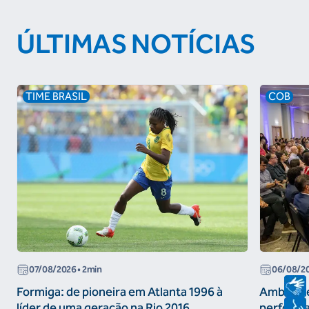
ÚLTIMAS NOTÍCIAS
TIME BRASIL
COB
07/08/2026
• 2min
06/08/2
Formiga: de pioneira em Atlanta 1996 à
Ambiente
líder de uma geração na Rio 2016
performa