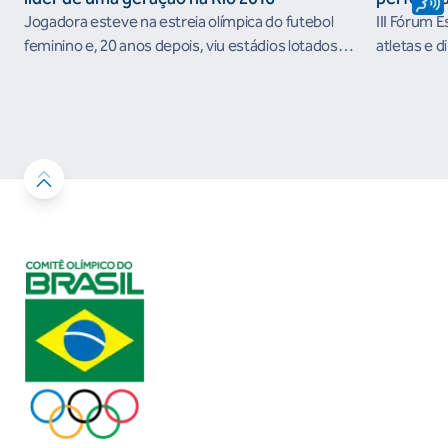
Jogadora esteve na estreia olímpica do futebol
III Fórum 
feminino e, 20 anos depois, viu estádios lotados
atletas e d
nos Jogos Olímpicos no Brasil
ambientes 
desenvolvi
resultados