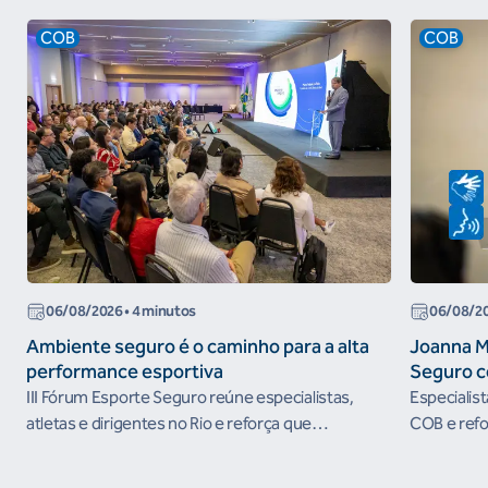
COB
COB
06/08/2026
• 4 minutos
06/08/2
Ambiente seguro é o caminho para a alta
Joanna M
performance esportiva
Seguro c
III Fórum Esporte Seguro reúne especialistas,
Especialis
atletas e dirigentes no Rio e reforça que
COB e refo
ambientes protegidos são condição para o
esportivos
desenvolvimento esportivo e a conquista de