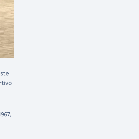
este
rtivo
1967,