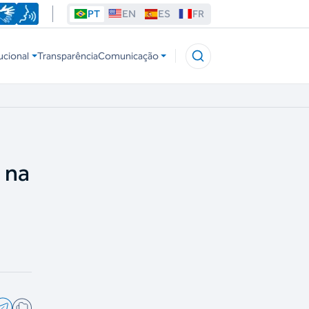
PT
EN
ES
FR
ucional
Transparência
Comunicação
 na