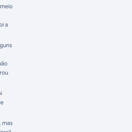
m meio
oi a
lguns
não
trou
i
 e
o, mas
rasil