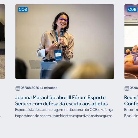
COB
COB
06/08/2026
• 4 minutos
05/0
Joanna Maranhão abre III Fórum Esporte
Reuni
Seguro com defesa da escuta aos atletas
Confe
the Fu
Especialista destaca 'coragem institucional' do COB e reforça
Encontro
organ
importância de construir ambientes esportivos mais seguros
Brasilei
e