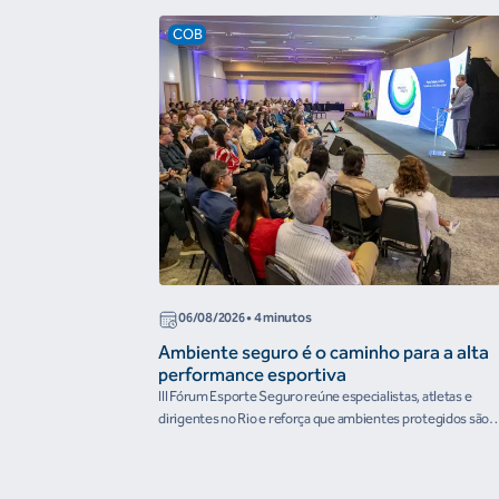
COB
06/08/2026
• 4 minutos
Ambiente seguro é o caminho para a alta
performance esportiva
III Fórum Esporte Seguro reúne especialistas, atletas e
dirigentes no Rio e reforça que ambientes protegidos são
condição para o desenvolvimento esportivo e a conquista d
resultados