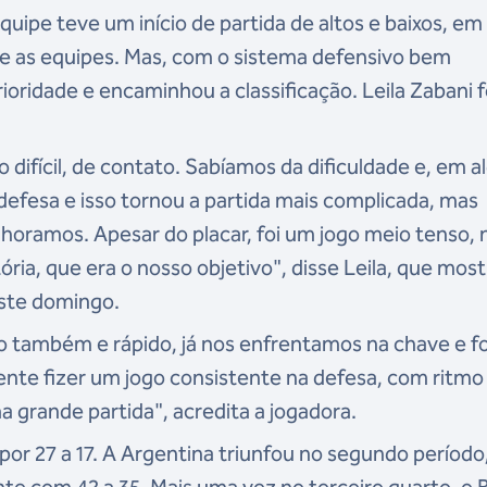
quipe teve um início de partida de altos e baixos, e
tre as equipes. Mas, com o sistema defensivo bem
oridade e encaminhou a classificação. Leila Zabani f
 difícil, de contato. Sabíamos da dificuldade e, em a
esa e isso tornou a partida mais complicada, mas
oramos. Apesar do placar, foi um jogo meio tenso, 
ória, que era o nosso objetivo", disse Leila, que mos
este domingo.
 também e rápido, já nos enfrentamos na chave e fo
ente fizer um jogo consistente na defesa, com ritmo
 grande partida", acredita a jogadora.
 por 27 a 17. A Argentina triunfou no segundo períod
ente com 42 a 35. Mais uma vez no terceiro quarto, o B