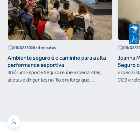
06/08/2026
• 4 minutos
06/08/2
Ambiente seguro é o caminho para a alta
Joanna M
performance esportiva
Seguro c
III Fórum Esporte Seguro reúne especialistas,
Especialis
atletas e dirigentes no Rio e reforça que
COB e refo
ambientes protegidos são condição para o
esportivos
desenvolvimento esportivo e a conquista de
resultados