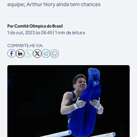
equipe; Arthur Nory ainda tem chances
Por Comitê Olímpico do Brasil
1 de out, 2023 às 06:49 | 1 min de leitura
COMPARTILHE VIA: