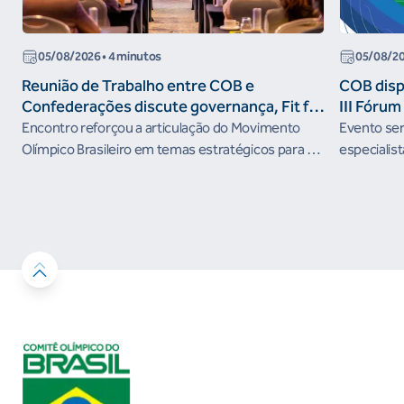
05/08/2026
• 4 minutos
05/08/2
Reunião de Trabalho entre COB e
COB dispo
Confederações discute governança, Fit for
III Fóru
the Future e presença do Brasil em
Encontro reforçou a articulação do Movimento
Evento será
organismos internacionais
Olímpico Brasileiro em temas estratégicos para os
especialist
próximos ciclos
Janeiro