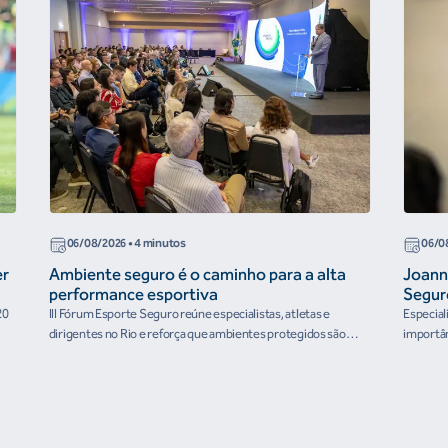
06/08/2026
• 4 minutos
06/0
er
Ambiente seguro é o caminho para a alta
Joann
performance esportiva
Segur
20
III Fórum Esporte Seguro reúne especialistas, atletas e
Especial
dirigentes no Rio e reforça que ambientes protegidos são
importân
condição para o desenvolvimento esportivo e a conquista de
resultados