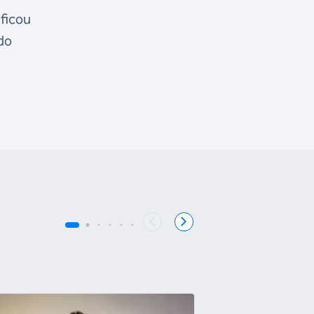
ificou
 do
COB