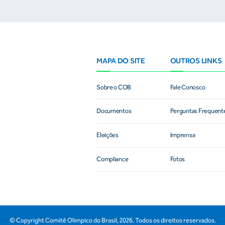
MAPA DO SITE
OUTROS LINKS
Sobre o COB
Fale Conosco
Documentos
Perguntas Frequent
Eleições
Imprensa
Compliance
Fotos
© Copyright Comitê Olimpico do Brasil,
2026
. Todos os direitos reservados.