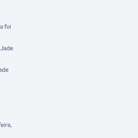
a foi
e Jade
rade
eira,