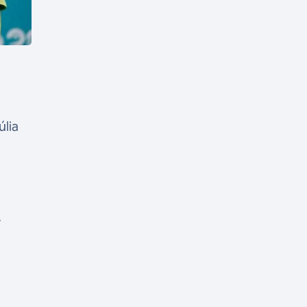
úlia
.