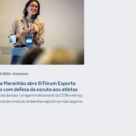
8/2026
• 4 minutos
05/08/2026
• 4 minutos
a Maranhão abre III Fórum Esporte
Reunião de Trabal
o com defesa da escuta aos atletas
Confederações disc
the Future e prese
ista destaca 'coragem institucional' do COB e reforça
Encontro reforçou a artic
organismos intern
cia de construir ambientes esportivos mais seguros
Brasileiro em temas estrat