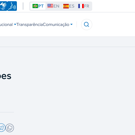
PT
EN
ES
FR
ucional
Transparência
Comunicação
pes