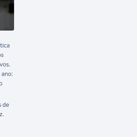
tica
os
vos.
 ano:
o
s de
z.