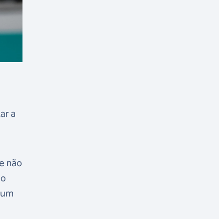
ar a
ue não
no
ejum