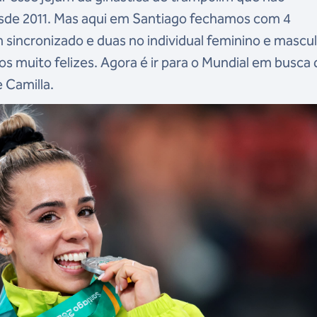
sde 2011. Mas aqui em Santiago fechamos com 4
sincronizado e duas no individual feminino e mascul
os muito felizes.
Agora é ir para o Mundial em busca 
e Camilla.