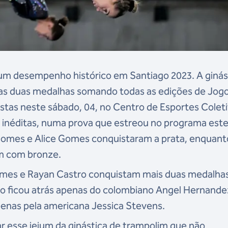
um desempenho histórico em Santiago 2023. A ginás
enas duas medalhas somando todas as edições de Jog
tas neste sábado, 04, no Centro de Esportes Coleti
 inéditas, numa prova que estreou no programa este
 Gomes e Alice Gomes conquistaram a prata, enquant
am com bronze.
 Gomes e Rayan Castro conquistam mais duas medalha
iro ficou atrás apenas do colombiano Angel Hernande
apenas pela americana Jessica Stevens.
ar esse jejum da ginástica de trampolim que não