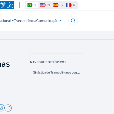
PT
EN
ES
FR
ucional
Transparência
Comunicação
has
NAVEGUE POR TÓPICOS
Ginástica de Trampolim nos Jogos
Pan-americanos