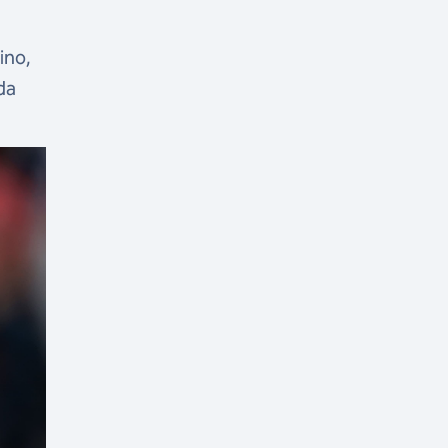
ino,
da