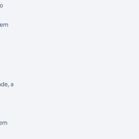
do
 tem
de, a
 em