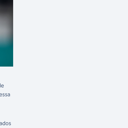
de
essa
tados