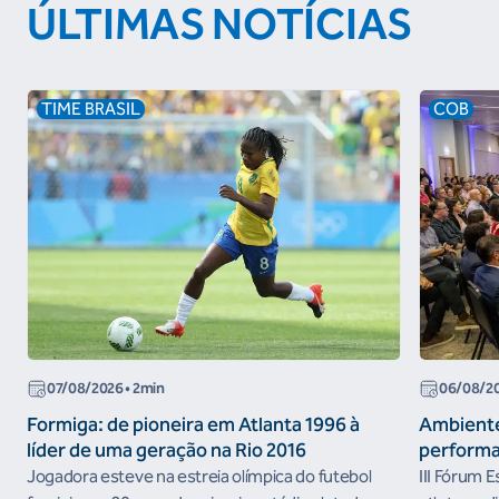
ÚLTIMAS NOTÍCIAS
TIME BRASIL
COB
07/08/2026
• 2min
06/08/2
Formiga: de pioneira em Atlanta 1996 à
Ambiente
líder de uma geração na Rio 2016
performa
Jogadora esteve na estreia olímpica do futebol
III Fórum 