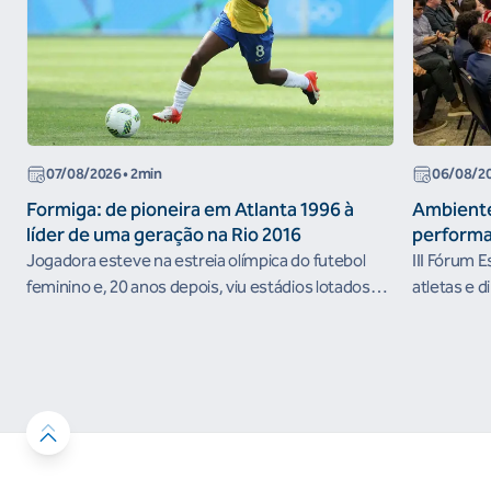
07/08/2026
• 2min
06/08/2
Formiga: de pioneira em Atlanta 1996 à
Ambiente
líder de uma geração na Rio 2016
performa
Jogadora esteve na estreia olímpica do futebol
III Fórum 
feminino e, 20 anos depois, viu estádios lotados
atletas e d
nos Jogos Olímpicos no Brasil
ambientes 
desenvolvi
resultados