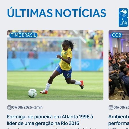
ÚLTIMAS NOTÍCIAS
TIME BRASIL
COB
07/08/2026
• 2min
06/08/2
Formiga: de pioneira em Atlanta 1996 à
Ambiente
líder de uma geração na Rio 2016
performa