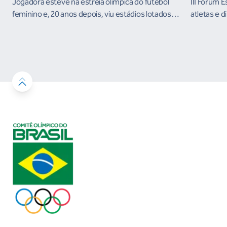
Jogadora esteve na estreia olímpica do futebol
III Fórum 
feminino e, 20 anos depois, viu estádios lotados
atletas e d
nos Jogos Olímpicos no Brasil
ambientes 
desenvolvi
resultados