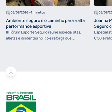
06/08/2026
• 4 minutos
06/08/2
Ambiente seguro é o caminho para a alta
Joanna M
performance esportiva
Seguro c
III Fórum Esporte Seguro reúne especialistas,
Especialis
atletas e dirigentes no Rio e reforça que
COB e refo
ambientes protegidos são condição para o
esportivos
desenvolvimento esportivo e a conquista de
resultados