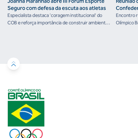
Joanna Maranhão abre III Fórum Esporte
Reunião 
Seguro com defesa da escuta aos atletas
Confeder
the Futur
Especialista destaca 'coragem institucional' do
Encontro r
organism
COB e reforça importância de construir ambientes
Olímpico B
esportivos mais seguros
próximos c