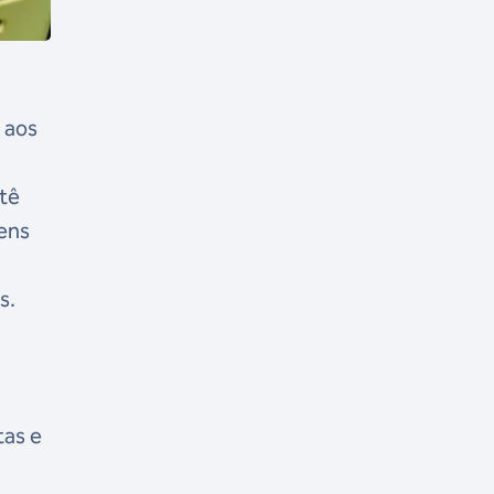
 aos
itê
vens
s.
tas e