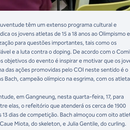
Juventude têm um extenso programa cultural e
dica os jovens atletas de 15 a 18 anos ao Olimpismo e
lização para questões importantes, tais como os
dável e a luta contra o doping. De acordo com o Com
s objetivos do evento é inspirar e motivar que os jo
ma das ações promovidas pelo COI neste sentido é o
s Bach, campeão olímpico na esgrima, com os atleta
ntude, em Gangneung, nesta quarta-feira, 17, para
tre elas, o refeitório que atenderá os cerca de 1900
 os 13 dias de competição. Bach almoçou com oito atle
Caue Miota, do skeleton, e Julia Gentile, do curling.