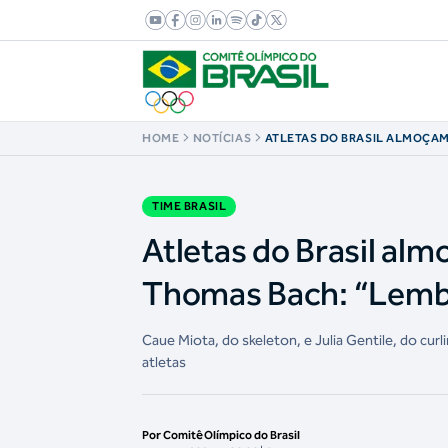
HOME
NOTÍCIAS
ATLETAS DO BRASIL ALMOÇA
DO COI, THOMAS BACH: “LEMB
SEMPRE”
TIME BRASIL
Atletas do Brasil al
Thomas Bach: “Lembr
Caue Miota, do skeleton, e Julia Gentile, do cu
atletas
Por Comitê Olímpico do Brasil