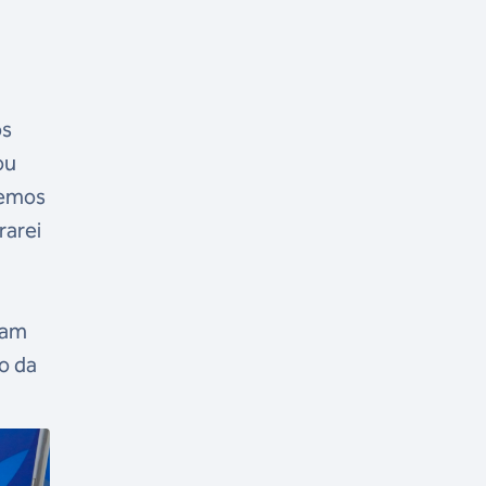
os
ou
semos
rarei
ram
o da