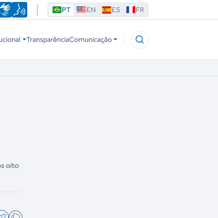
PT
EN
ES
FR
ucional
Transparência
Comunicação
as oito