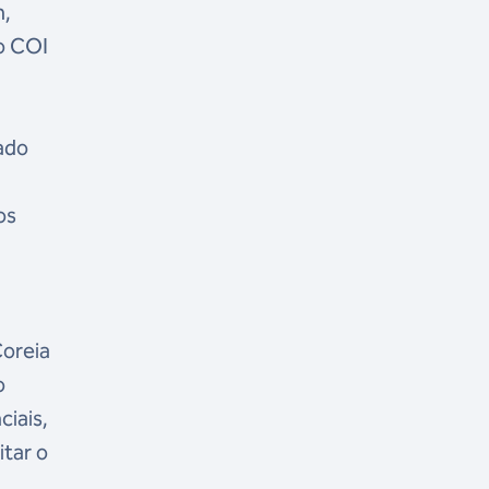
h,
do COI
ado
os
Coreia
o
ciais,
itar o