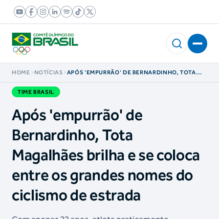
HOME
NOTÍCIAS
APÓS 'EMPURRÃO' DE BERNARDINHO, TOTA
MAGALHÃES BRILHA E SE COLOCA ENTRE OS
GRANDES NOMES DO CICLISMO DE ESTRADA
TIME BRASIL
Após 'empurrão' de
Bernardinho, Tota
Magalhães brilha e se coloca
entre os grandes nomes do
ciclismo de estrada