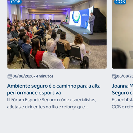
COB
COB
06/08/2026
• 4 minutos
06/08/2
Ambiente seguro é o caminho para a alta
Joanna M
performance esportiva
Seguro c
III Fórum Esporte Seguro reúne especialistas,
Especialis
atletas e dirigentes no Rio e reforça que
COB e refo
ambientes protegidos são condição para o
esportivos
desenvolvimento esportivo e a conquista de
resultados