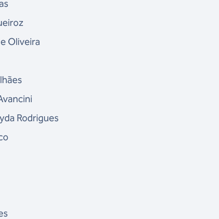
as
ueiroz
e Oliveira
alhães
Avancini
llyda Rodrigues
co
es