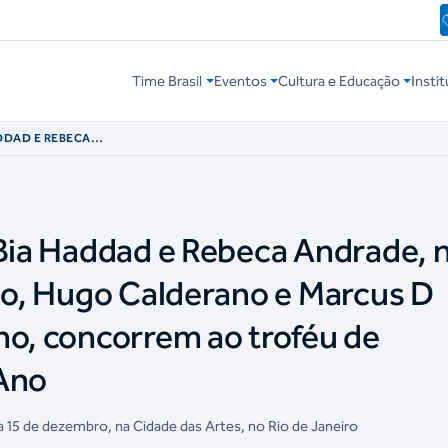
Time Brasil
Eventos
Cultura e Educação
Instit
ADDAD E REBECA
PE TOLEDO, HUGO
EIDA, NO
TROFÉU DE
 Bia Haddad e Rebeca Andrade, 
edo, Hugo Calderano e Marcus D
no, concorrem ao troféu de
 Ano
ia 15 de dezembro, na Cidade das Artes, no Rio de Janeiro