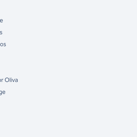
de
s
gos
r Oliva
ge