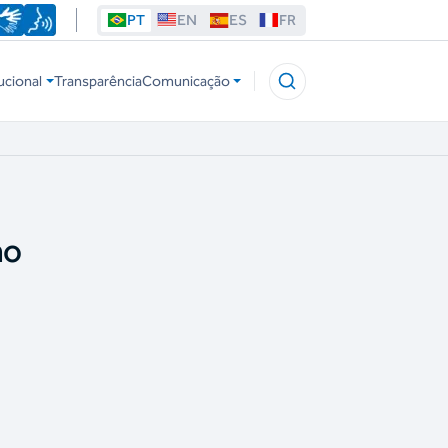
PT
EN
ES
FR
ucional
Transparência
Comunicação
no