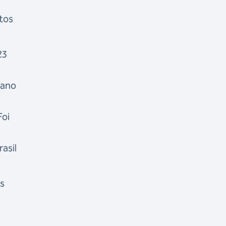
tos
23
 ano
Foi
asil
s