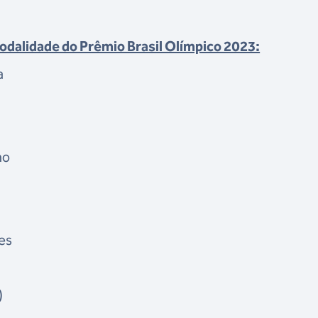
dalidade do Prêmio Brasil Olímpico 2023:
a
a
ho
es
)