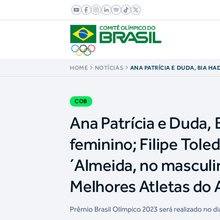
HOME
NOTÍCIAS
ANA PATRÍCIA E DUDA, BIA H
ANDRADE, NO FEMININO; FILI
CALDERANO E MARCUS D´ALM
MASCULINO, CONCORREM AO 
MELHORES ATLETAS DO ANO
COB
Ana Patrícia e Duda,
feminino; Filipe Tol
´Almeida, no masculi
Melhores Atletas do
Prêmio Brasil Olímpico 2023 será realizado no d