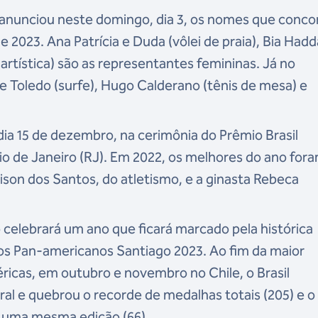
 anunciou neste domingo, dia 3, os nomes que conc
 2023. Ana Patrícia e Duda (vôlei de praia), Bia Had
artística) são as representantes femininas. Já no
pe Toledo (surfe), Hugo Calderano (tênis de mesa) e
ia 15 de dezembro, na cerimônia do Prêmio Brasil
io de Janeiro (RJ). Em 2022, os melhores do ano for
ison dos Santos, do atletismo, e a ginasta Rebeca
o celebrará um ano que ficará marcado pela histórica
gos Pan-americanos Santiago 2023. Ao fim da maior
icas, em outubro e novembro no Chile, o Brasil
al e quebrou o recorde de medalhas totais (205) e o
 uma mesma edição (66).