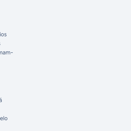
ios
s
Somam-
á
elo