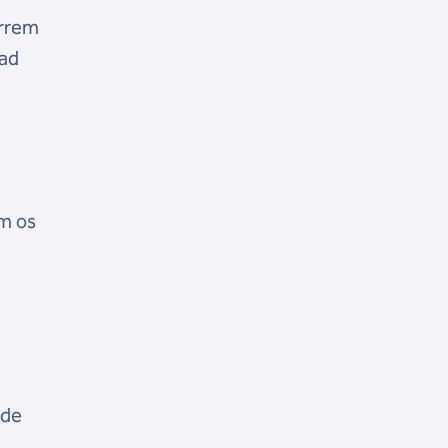
orrem
dad
am os
 de