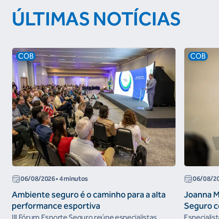
ÚLTIMAS NOTÍCIAS
COB
COB
06/08/2026
• 4 minutos
06/08/2
Ambiente seguro é o caminho para a alta
Joanna M
performance esportiva
Seguro c
III Fórum Esporte Seguro reúne especialistas,
Especialis