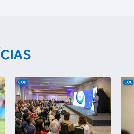
ÍCIAS
COB
COB