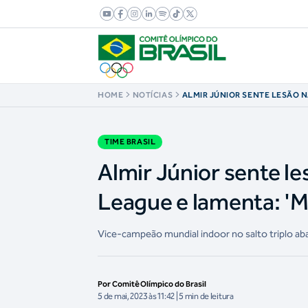
HOME
NOTÍCIAS
ALMIR JÚNIOR SENTE LESÃO 
DIAMOND LEAGUE E LAMENTA
ARRISCAR'
TIME BRASIL
Almir Júnior sente l
League e lamenta: 'M
Vice-campeão mundial indoor no salto triplo aba
Por Comitê Olímpico do Brasil
5 de mai, 2023 às 11:42 | 5 min de leitura