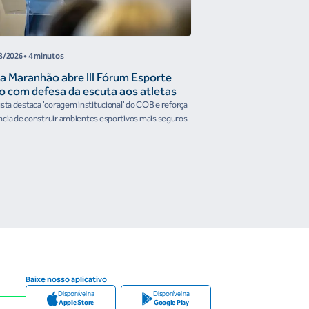
8/2026
• 4 minutos
05/08/2026
• 4 minutos
a Maranhão abre III Fórum Esporte
Reunião de Trabal
o com defesa da escuta aos atletas
Confederações disc
the Future e prese
ista destaca 'coragem institucional' do COB e reforça
Encontro reforçou a artic
organismos intern
cia de construir ambientes esportivos mais seguros
Brasileiro em temas estrat
Baixe nosso aplicativo
Disponível na
Disponível na
Apple Store
Google Play