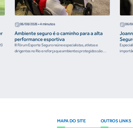
06/08/2026
• 4 minutos
06/0
er
Ambiente seguro é o caminho para a alta
Joann
performance esportiva
Segur
20
III Fórum Esporte Seguro reúne especialistas, atletas e
Especial
dirigentes no Rio e reforça que ambientes protegidos são
importân
condição para o desenvolvimento esportivo e a conquista de
resultados
MAPA DO SITE
OUTROS LINKS