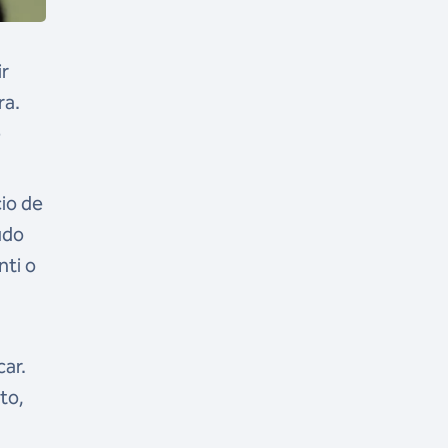
ir
ra.
e
io de
udo
nti o
car.
to,