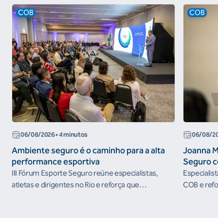
COB
COB
06/08/2026
• 4 minutos
06/08/2
Ambiente seguro é o caminho para a alta
Joanna M
performance esportiva
Seguro c
III Fórum Esporte Seguro reúne especialistas,
Especialis
atletas e dirigentes no Rio e reforça que
COB e refo
ambientes protegidos são condição para o
esportivos
desenvolvimento esportivo e a conquista de