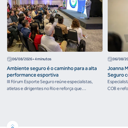
06/08/2026
• 4 minutos
06/08/2
Ambiente seguro é o caminho para a alta
Joanna M
performance esportiva
Seguro c
III Fórum Esporte Seguro reúne especialistas,
Especialis
atletas e dirigentes no Rio e reforça que
COB e refo
ambientes protegidos são condição para o
esportivos
desenvolvimento esportivo e a conquista de
resultados