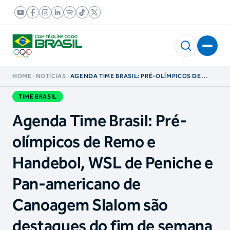
HOME
NOTÍCIAS
AGENDA TIME BRASIL: PRÉ-OLÍMPICOS DE
REMO E HANDEBOL, WSL DE PENICHE E PAN-
AMERICANO DE CANOAGEM SLALOM SÃO
TIME BRASIL
DESTAQUES DO FIM DE SEMANA
Agenda Time Brasil: Pré-
olímpicos de Remo e
Handebol, WSL de Peniche e
Pan-americano de
Canoagem Slalom são
destaques do fim de semana